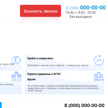
000-00-00
8 (000)
Заказать звонок
Пн-Вс с 8:00 - 20:00
Без выходных
Удобно и оперативно
не нужно. Все
Выбирайте нужную дату и время — запишем по звонку
Зарегистрированы в ФГИС
Аршин
не счетчика.
В соответствии с новыми поправками оформляем электронное
свидетельство о поверке и оперативно вносим его в госреестр
ФГИС Аршин
8 (000)
000-00-00
Т