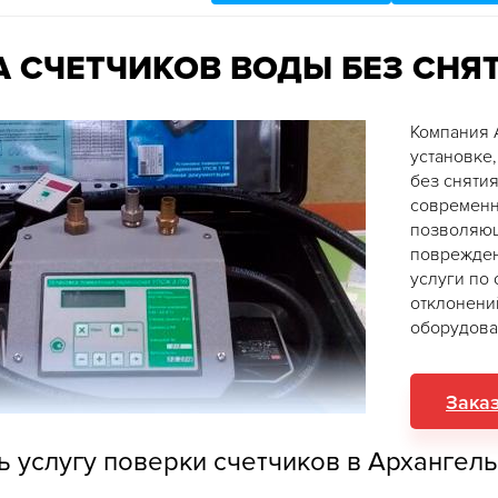
 СЧЕТЧИКОВ ВОДЫ БЕЗ СНЯ
Компания 
установке
без сняти
современн
позволяющ
поврежден
услуги по
отклонени
оборудова
Заказ
ь услугу поверки счетчиков в Архангель