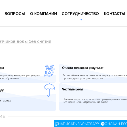
ВОПРОСЫ
О КОМПАНИИ
СОТРУДНИЧЕСТВО
КОНТАКТЫ
етчиков воды без снятия
ера
Оплата только за результат
метрологи, которые регулярно
Если счётчик неисправен — поверку оплачивать 
ное обучением
процедуры проводятся при вас
Честные цены
оду
Никаких скрытых доплат или принуждения к заме
м города
Все наши цены отражены на сайте
ИЕ
НАПИСАТЬ В WHATSAPP
ОНЛАЙН-БО