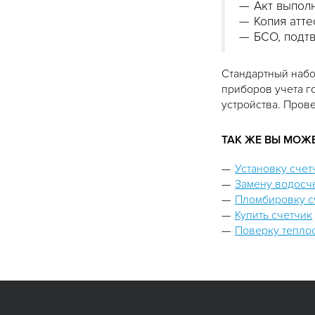
Акт выполн
Копия атте
БСО, подт
Стандартный набо
приборов учета го
устройства. Пров
ТАК ЖЕ ВЫ МОЖЕ
Установку сче
Замену водосч
Пломбировку с
Купить счетчик
Поверку тепло