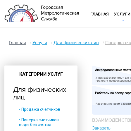
Городская
Метрологическая
ГЛАВНАЯ
УСЛУГИ
Служба
Главная
Услуги
Для физических лиц
Поверка сч
Аккредитованные маст
КАТЕГОРИИ УСЛУГ
У нас работают опытные 
проходят профессиональ
Для физических
Работаем по всему гор
лиц
Работаем по всем района
• Продажа счетчиков
ВЗАИМОДЕЙСТВ
• Поверка счетчиков
воды без снятия
Заказать